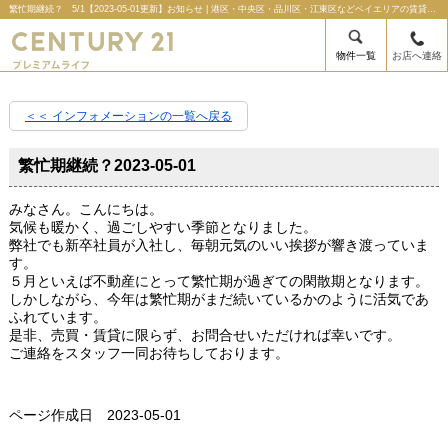
繁忙期継続？ 5/1【2023-05-01更新】お知らせ | 港区・中央区・品川区・江東区などベイエリアの賃貸管理のことならセンチュリー21プレミアムライフの不動産のことならセンチュリー21プレミアムライフ
物件一覧
お店へ連絡
＜＜ インフォメーションの一覧へ戻る
繁忙期継続？
2023-05-01
みなさん。こんにちは。
気候も暖かく、過ごしやすい季節となりました。
弊社でも新卒社員が入社し、毎朝元気のいい挨拶が響き渡っていま
す。
５月といえば不動産にとって繁忙期が過ぎての閑散期となります。
しかしながら、今年は繁忙期がまだ続いているかのように活気であ
ふれています。
是非、売買・賃貸に限らず、お問合せいただければ幸いです。
ご連絡をスタッフ一同お待ちしております。
ページ作成日 2023-05-01